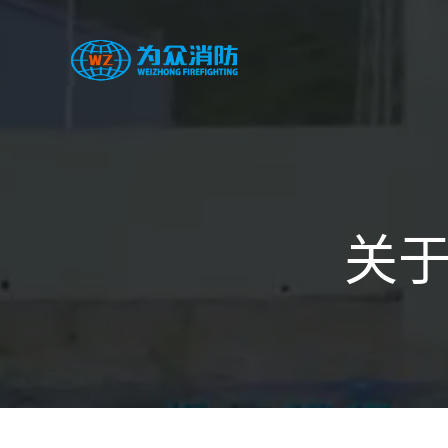
跳
转
到
内
容
关于