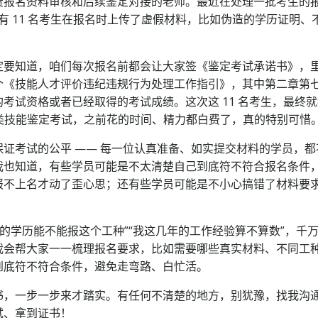
责报名资料审核和后续鉴定对接的老师。最近在处理一批考生的
有 11 名考生在报名时上传了虚假材料，比如伪造的学历证明、
一定要知道，咱们每次报名前都会让大家签《鉴定考试承诺书》，
个《技能人才评价违纪违规行为处理工作指引》，其中第二章第
考试资格或者已经取得的考试成绩。这次这 11 名考生，最终
这类技能鉴定考试，之前花的时间、精力都白费了，真的特别可惜
保证考试的公平 —— 每一位认真准备、如实提交材料的学员，都
我也知道，有些学员可能是不太清楚自己到底符不符合报名条件
报不上名才动了歪心思；还有些学员可能是不小心搞错了材料要
的学历能不能报这个工种”“我这几年的工作经验算不算数”，千
我会帮大家一一梳理报名要求，比如需要哪些真实材料、不同工
到底符不符合条件，避免走弯路、白忙活。
书，一步一步来才踏实。有任何不清楚的地方，别犹豫，找我沟
试、拿到证书！