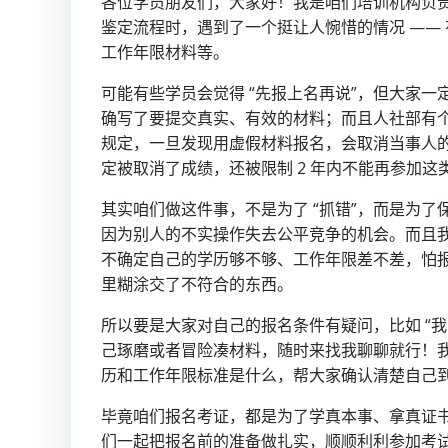
各位学员朋友们，大家好！我是咱们培训机构负
鉴定流程时，遇到了一个挺让人惋惜的情况 —— 
工作年限材料等。
可能有些学员会觉得 “先报上名再说”，但大家
确写了要提交真实、有效的材料；而且人社部有
规定，一旦发现用虚假材料报名，会取消当事人的
定被取消了成绩，还被限制 2 年内不能再参加
其实咱们做这件事，不是为了 “抓错”，而是为了
因为别人的不实操作失去公平竞争的机会。而且
不确定自己的学历够不够、工作年限差不差，怕
里糊涂交了不符合的东西。
所以要是大家对自己的报名条件有疑问，比如 “我
己琢磨或者冒险凑材料，随时来找我聊聊就行！
历和工作年限标准是什么，帮大家确认清楚自己
毕竟咱们报名考证，都是为了学真本事、拿真证
们一起把报名前的准备做扎实，顺顺利利参加考