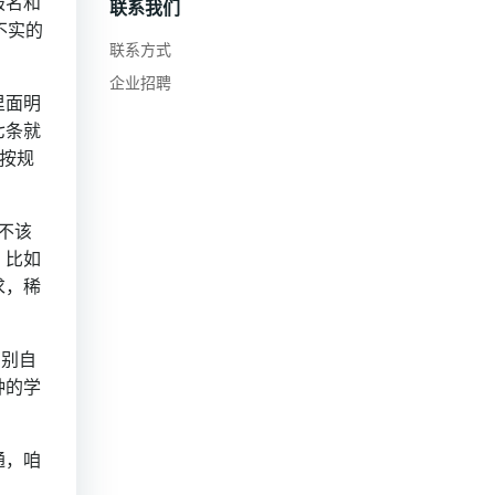
报名和
联系我们
不实的
联系方式
企业招聘
里面明
七条就
就按规
。
不该
，比如
求，稀
万别自
种的学
通，咱