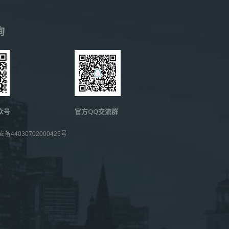
询
众号
官方QQ交流群
备44030702000425号