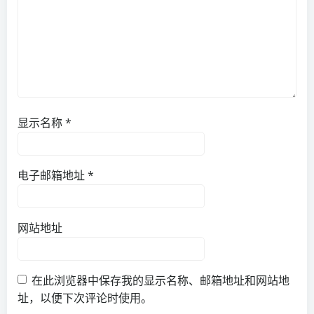
显示名称
*
电子邮箱地址
*
网站地址
在此浏览器中保存我的显示名称、邮箱地址和网站地
址，以便下次评论时使用。