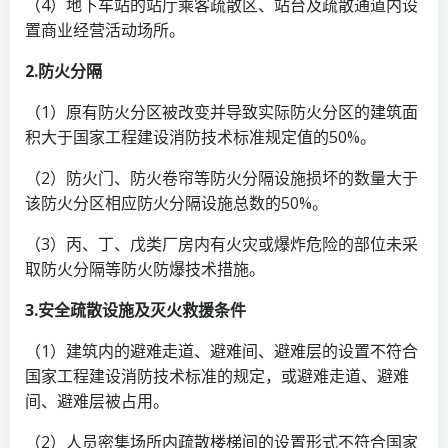
（4）地下车站的站厅乘客疏散区、站台及疏散通道内设
置商业经营活动场所。
2.防火分隔
（1）原有防火分区被改变并导致实际防火分区的建筑面
积大于国家工程建设消防技术标准规定值的50%。
（2）防火门、防火卷帘等防火分隔设施损坏的数量大于
该防火分区相应防火分隔设施总数的50%。
（3）丙、丁、戊类厂房内有火灾或爆炸危险的部位未采
取防火分隔等防火防爆技术措施。
3.安全疏散设施及灭火救援条件
（1）建筑内的避难走道、避难间、避难层的设置不符合
国家工程建设消防技术标准的规定，或避难走道、避难
间、避难层被占用。
（2）人员密集场所内疏散楼梯间的设置形式不符合国家