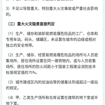
3）不足以导致重大、特别重大火灾事故或严重社会影响
的。
（三）重大火灾隐患直接判定
（1）生产、储存和装卸易燃易爆危险品的工厂、仓库和
专用车站、码头、储罐区，未设置在城市的边缘或相对
独立的安全地带。
（2）生产、储存、经营易燃易爆危险品的场所与人员密
集场所、居住场所设置在同一建筑物内，或与人员密集
场所、居住场所的防火间距小于国家工程建设消防技术
标准规定值的75%。
（3）城市建成区内的加油站等的储量达到或超过一级站
的规定。
（4）甲、乙类生产场所和仓库设置在建筑的地下室或半
地下室。