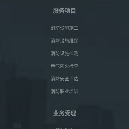
服务项目
消防设施施工
消防设施维保
消防设施检测
电气防火检查
消防安全评估
消防职业培训
业务受理