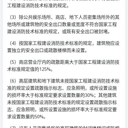
工程建设消防技术标准的规定。
（3）除公共娱乐场所、商店、地下人员密集场所外的其
他场所或建筑物的安全出口数量或宽度不符合国家工程
建设消防技术标准的规定，或既有安全出口被封堵。
（4）按国家工程建设消防技术标准的规定，建筑物应设
置独立的安全出口或疏散楼梯而未设置。
（5）商店营业厅内的疏散距离大于国家工程建设消防技
术标准规定值的125%。
（6）高层建筑和地下建筑未按国家工程建设消防技术标
准的规定设置疏散指示标志、应急照明，或所设置设施
的损坏率大于标准规定要求设置数量的30%；其他建筑
未按国家工程建设消防技术标准的规定设置疏散指示标
志、应急照明，或所设置设施的损坏率大于标准规定要
求设置数量的50%。