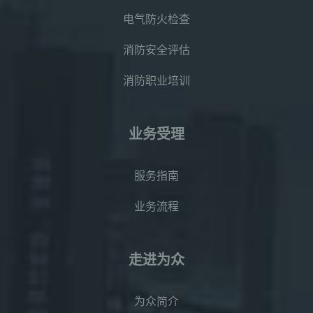
电气防火检查
消防安全评估
消防职业培训
业务受理
服务指南
业务流程
走进为众
为众简介