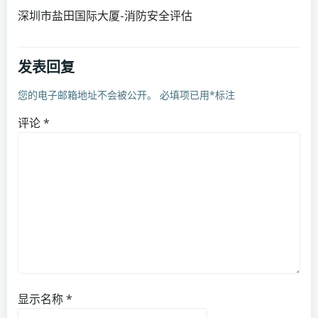
深圳市盐田国际大厦-消防安全评估
发表回复
您的电子邮箱地址不会被公开。
必填项已用
*
标注
评论
*
显示名称
*