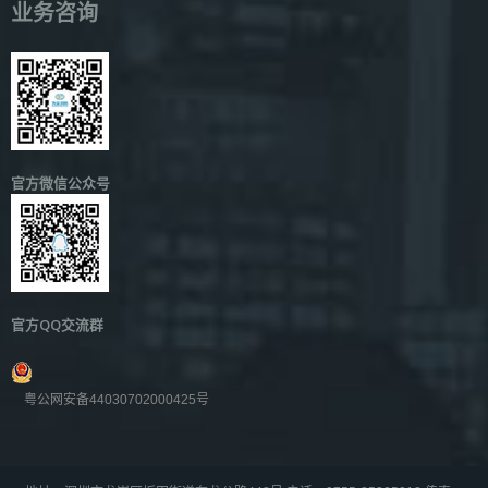
业务咨询
官方微信公众号
官方QQ交流群
粤公网安备44030702000425号