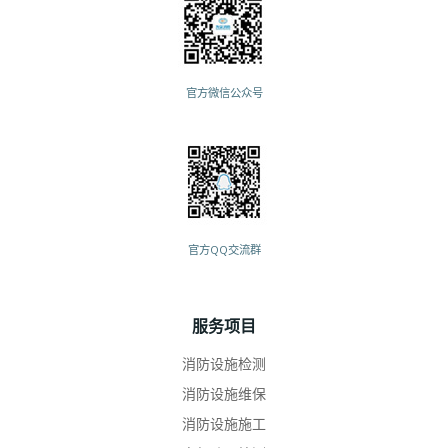
官方微信公众号
官方QQ交流群
服务项目
消防设施检测
消防设施维保
消防设施施工