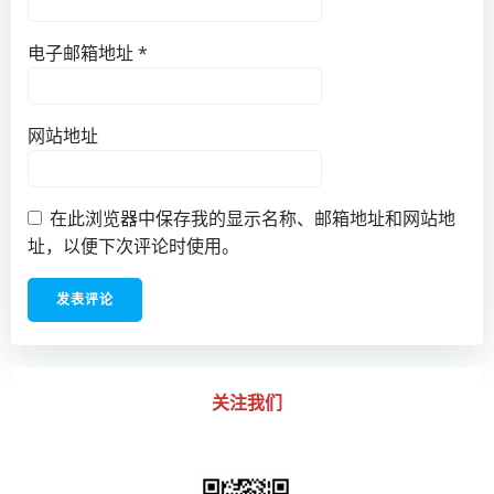
电子邮箱地址
*
网站地址
在此浏览器中保存我的显示名称、邮箱地址和网站地
址，以便下次评论时使用。
关注我们