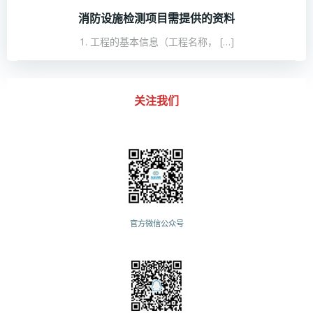
消防设施检测项目需提供的资料
1. 工程的基本信息（工程名称， […]
关注我们
官方微信公众号