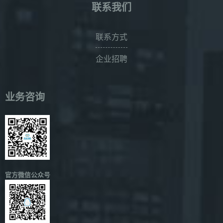
联系我们
联系方式
企业招聘
业务咨询
官方微信公众号