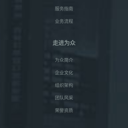
服务指南
业务流程
走进为众
为众简介
企业文化
组织架构
团队风采
荣誉资质