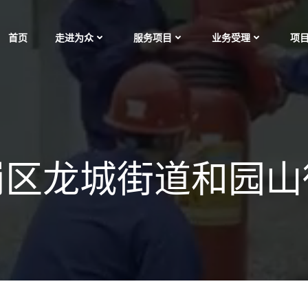
首页
走进为众
服务项目
业务受理
项
岗区龙城街道和园山